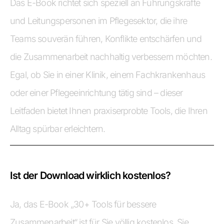
Das E-Book richtet sich speziell an Führungskräfte
und Leitungspersonen im Pflegesektor, die ihre
Teams souverän führen, Konflikte entschärfen und
die Zusammenarbeit nachhaltig verbessern möchten.
Egal, ob Sie in einer Klinik, einem Fachkrankenhaus
oder einer Pflegeeinrichtung tätig sind – dieser
Leitfaden bietet Ihnen praxiserprobte Tools, die Ihren
Alltag spürbar erleichtern.
Ist der Download wirklich kostenlos?
Ja, das E-Book „30+ Tools für bessere
Zusammenarbeit“ ist für Sie völlig kostenlos. Sie