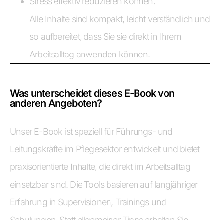
Stress effektiv reduzieren können.
Alle Inhalte sind kompakt, leicht verständlich und
so aufbereitet, dass Sie sie direkt in Ihrem
Arbeitsalltag anwenden können.
Was unterscheidet dieses E-Book von
anderen Angeboten?
Unser E-Book ist speziell für Führungs- und
Leitungskräfte im Pflegesektor entwickelt und bietet
praxisorientierte Inhalte, die direkt im Arbeitsalltag
einsetzbar sind. Die Tools basieren auf langjähriger
Erfahrung in Supervisionen, Trainings und
Schulungen. Statt allgemeiner Tipps erhalten Sie