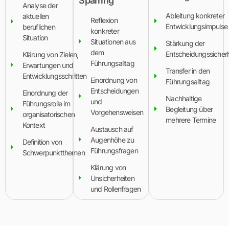
Sparring
Analyse der
Ableitung konkreter
aktuellen
Reflexion
Entwicklungsimpulse
beruflichen
konkreter
Situation
Situationen aus
Stärkung der
dem
Entscheidungssicherh
Klärung von Zielen,
Führungsalltag
Erwartungen und
Transfer in den
Entwicklungsschritten
Einordnung von
Führungsalltag
Entscheidungen
Einordnung der
Nachhaltige
und
Führungsrolle im
Begleitung über
Vorgehensweisen
organisatorischen
mehrere Termine
Kontext
Austausch auf
Augenhöhe zu
Definition von
Führungsfragen
Schwerpunktthemen
Klärung von
Unsicherheiten
und Rollenfragen