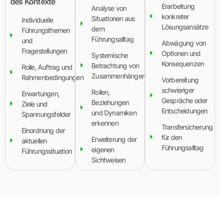
des Kontexte
Erarbeitung
Analyse von
konkreter
Situationen aus
Individuelle
Lösungsansätze
dem
Führungsthemen
Führungsalltag
und
Abwägung von
Fragestellungen
Optionen und
Systemische
Konsequenzen
Betrachtung von
Rolle, Auftrag und
Zusammenhängen
Rahmenbedingungen
Vorbereitung
schwieriger
Rollen,
Erwartungen,
Gespräche oder
Beziehungen
Ziele und
Entscheidungen
und Dynamiken
Spannungsfelder
erkennen
Transfersicherung
Einordnung der
für den
Erweiterung der
aktuellen
Führungsalltag
eigenen
Führungssituation
Sichtweisen