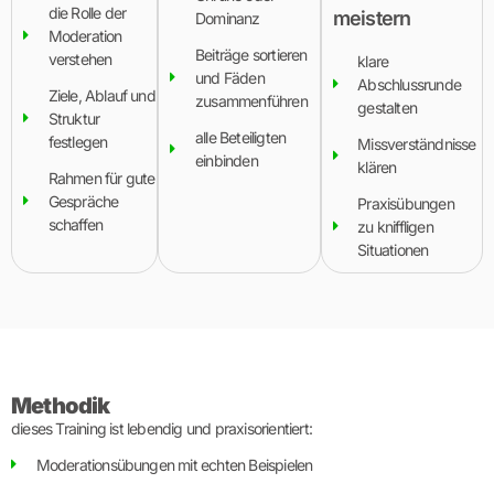
die Rolle der
meistern
Dominanz
Moderation
Beiträge sortieren
verstehen
klare
und Fäden
Abschlussrunde
Ziele, Ablauf und
zusammenführen
gestalten
Struktur
alle Beteiligten
festlegen
Missverständnisse
einbinden
klären
Rahmen für gute
Gespräche
Praxisübungen
schaffen
zu kniffligen
Situationen
Methodik
dieses Training ist lebendig und praxisorientiert:
Moderationsübungen mit echten Beispielen