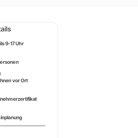
ails
ls 9-17 Uhr
Personen
g
Ihnen vor Ort
ilnehmerzertifikat
minplanung