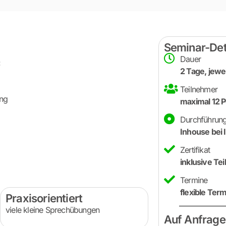
Seminar-Det
Dauer
:
2 Tage, jewei
Teilnehmer
ung
maximal 12 
Durchführun
Inhouse bei 
Zertifikat
inklusive Te
Termine
flexible Ter
Praxisorientiert
viele kleine Sprechübungen
Auf Anfrage